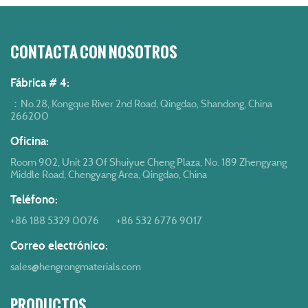
CONTACTA CON NOSOTROS
Fábrica # 4:
：No.28, Kongque River 2nd Road, Qingdao, Shandong, China
266200
Oficina:
Room 902, Unit 23 Of Shuiyue Cheng Plaza, No. 189 Zhengyang
Middle Road, Chengyang Area, Qingdao, China
Teléfono:
+86 188 5329 0076
+86 532 6776 9017
Correo electrónico:
sales@hengrongmaterials.com
PRODUCTOS