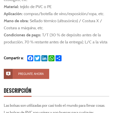
Material:
tejido de PVC o PE
Aplicación:
compras/botella de vino/exposición/ropa, etc.
Mano de obra:
Sellado térmico (ultrasónico) / Costura X /
Costura a máquina, etc.
Condiciones de pago:
T/T (30 % de depósito antes de la
producción, 70 % restante antes de la entrega); L/C a la vista
Facebook
Twitter
LinkedIn
WhatsApp
Share
Compartir a:
PREGUNTE AHORA
DESCRIPCIÓN
Las bolsas son utilizadas por casi todo el mundo para llevar cosas.
Las bolsas de PVC son unisex y son buenas para cualquier