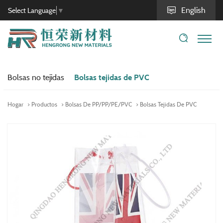
English
Select Language
▼
Bolsas no tejidas
Bolsas tejidas de PVC
Hogar
Productos
Bolsas De PP/PP/PE/PVC
Bolsas Tejidas De PVC