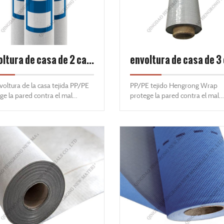
diseñado para usarse debajo de
madera, asfalto, tejas sintéticas
metal residencial y listones de 
Cumple y supera todos los
estándares requeridos de la
envoltura de casa de 2 capas
industria.
voltura de la casa tejida PP/PE
PP/PE tejido Hengrong Wrap
ge la pared contra el mal
protege la pared contra el mal
o, el moho. Es
tiempo, el moho. Es
meabilizante, energéticamente
impermeabilizante, energética
ente y altamente permeable. En
eficiente y altamente permeabl
strucción, la infiltración de aire
la construcción, la infiltración de
medad no siempre se puede
y humedad no siempre se pued
r. Hengrong Housewarp es una
evitar. La urdimbre Hengron H
ra duradera, impermeable y
es una barrera duradera,
tente a la intemperie que evita
impermeable y resistente a la
a humedad y el moho entren y
intemperie que evita que la
te que el vapor de agua salga.
humedad, el moho entren y pe
que el vapor de agua salga.