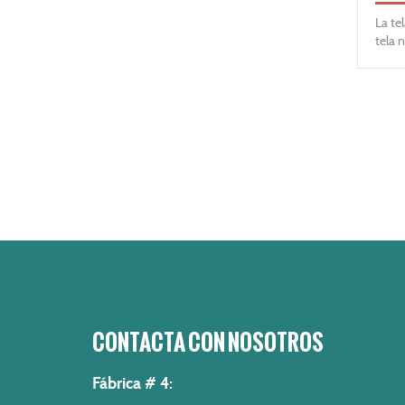
La te
tela 
SSS y
tiene
trans
imper
antib
tejid
CONTACTA CON NOSOTROS
Fábrica # 4: