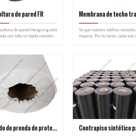
oltura de pared FR
voltura de pared Hengrong está
Ya que nuestro edificio necesita
ada con tela no tejida resistente
respirar. Por lo tanto, cada vez
una envoltura de construcción
material de construcción debe 
lidad comercial. Hengron Wall
la propiedad de transpirabilida
tiene una alta resistencia a la
evitar el daño de la humedad
ad y es ideal para edificios
adicional o la humedad en el int
enciales y comerciales con
sitos de transferencia de
ad de alta permeabilidad.
Tejido de prenda de protección transpirable.