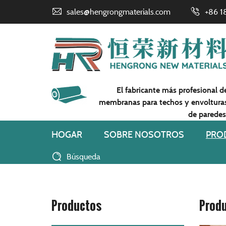
sales@hengrongmaterials.com
+86 1
El fabricante más profesional d
membranas para techos y envoltura
de paredes
HOGAR
SOBRE NOSOTROS
PRO
Búsqueda
Productos
Prod