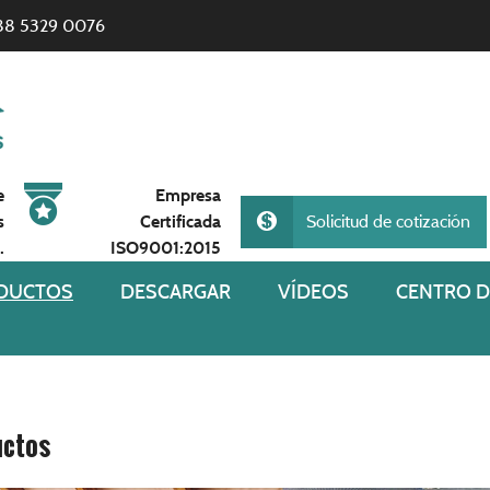
88 5329 0076
e
Empresa
s
Certificada
Solicitud de cotización
.
ISO9001:2015
DUCTOS
DESCARGAR
VÍDEOS
CENTRO D
uctos