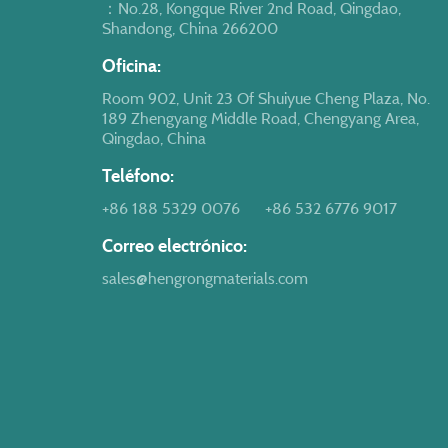
：No.28, Kongque River 2nd Road, Qingdao,
Shandong, China 266200
Oficina:
Room 902, Unit 23 Of Shuiyue Cheng Plaza, No.
189 Zhengyang Middle Road, Chengyang Area,
Qingdao, China
Teléfono:
+86 188 5329 0076
+86 532 6776 9017
Correo electrónico:
sales@hengrongmaterials.com