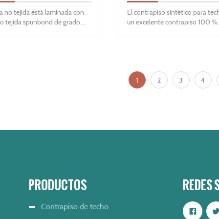
la no tejida está laminada con
El contrapiso sintético para tec
no tejida spunbond de grado
un excelente contrapiso 100 %
 película de PE transpirable,
sintético para techos diseñado 
 características antiestáticas,
reemplazar el fieltro de asfalto 
pirables, cómodas,
lb/30 lb. Se puede usar para te
meables, a prueba de polvo y
con pendientes pronunciadas p
acterias, es un buen material no
proporcionar una capa durader
1
2
3
4
o para ropa protectora.
protección contra la lluvia impu
por el viento, el desprendimien
tejas y los daños causados por
condiciones climáticas adversas
diseñado para usarse debajo de
madera, asfalto, tejas sintéticas
metal residencial y listones de 
Cumple y supera todos los
estándares requeridos de la
industria.
PRODUCTOS
REDES 
Contrapiso de techo