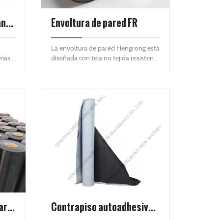
Membrana de techo transpirable
Envoltura de pared FR
La envoltura de pared Hengrong está
 más
diseñada con tela no tejida resistente
tener
y es una envoltura de construcción
d para
de calidad comercial. Hengron Wall
Wrap tiene una alta resistencia a la
erior.
humedad y es ideal para edificios
residenciales y comerciales con
requisitos de transferencia de
humedad de alta permeabilidad.
Contrapiso sintético para techos de 4 capas
Contrapiso autoadhesivo para techos HT