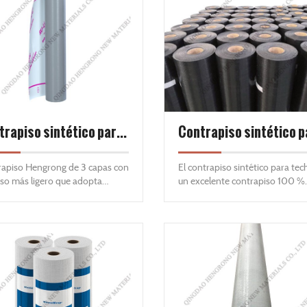
Contrapiso sintético para techos de 3 capas
apiso Hengrong de 3 capas con
El contrapiso sintético para tec
so más ligero que adopta
un excelente contrapiso 100 %
vos elastoméricos especiales
sintético para techos diseñado 
una superficie superior
reemplazar el fieltro de asfalto 
eslizante y capas inferiores.
lb/30 lb. Se puede usar para te
con pendientes pronunciadas p
proporcionar una capa durader
protección contra la lluvia impu
por el viento, el desprendimien
tejas y los daños causados por
condiciones climáticas adversas