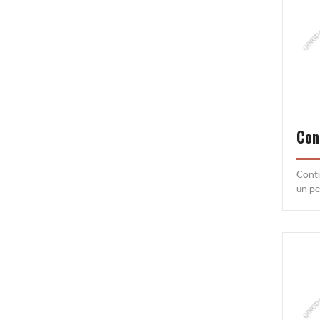
Contr
un pe
aditi
para 
antid