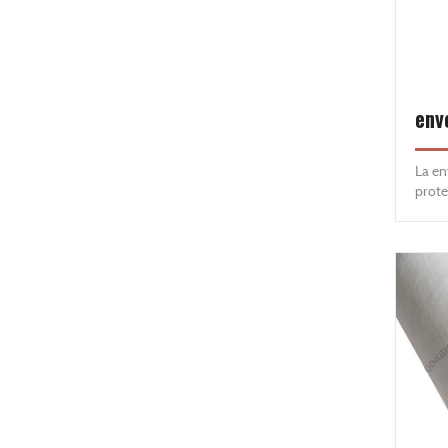
La en
prote
tiemp
imper
efici
la con
y hu
evita
barre
resis
que l
permi