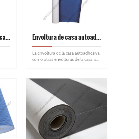
,
cedro.
envoltura de casa de 3 capas
Envoltura de casa autoadhesiva
​La envoltura de la casa autoadhesiva,
como otras envolturas de la casa, su
trabajo principal es crear un plano de
mente
drenaje entre el revestimiento y el
e. En
revestimiento, una cuenca
 aire
secundaria en caso de que la lluvia o
e
la nieve derretida pasen el
ouse
revestimiento. A diferencia de otros
envoltorios para el hogar, hacen un
buen trabajo consistentemente
bloqueando el flujo de aire.
rmite