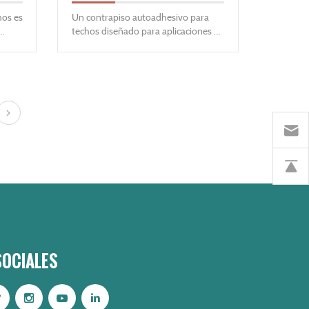
hos es
Un contrapiso autoadhesivo para
techos diseñado para aplicaciones de
para
techos inclinados para ayudar a
de 15
proteger contra la infiltración de
chos
agua de las acumulaciones de hielo y
ara
la lluvia impulsada por el viento.
a de
lsada
to de
. Está
,
cedro.
SOCIALES