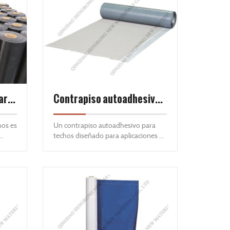
Contrapiso sintético para techos de 4 capas
Contrapiso autoadhesivo para techos HT
hos es
Un contrapiso autoadhesivo para
techos diseñado para aplicaciones de
para
techos inclinados para ayudar a
de 15
proteger contra la infiltración de
chos
agua de las acumulaciones de hielo y
ara
la lluvia impulsada por el viento.
a de
lsada
to de
. Está