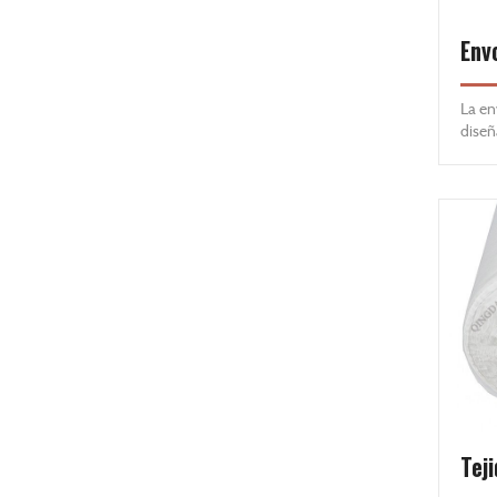
Env
La en
diseñ
y es 
de ca
Wrap 
humed
resid
requi
humed