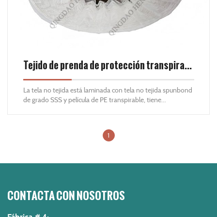
Tejido de prenda de protección transpirable.
La tela no tejida está laminada con tela no tejida spunbond
de grado SSS y película de PE transpirable, tiene
características antiestáticas, transpirables, cómodas,
impermeables, a prueba de polvo y antibacterias, es un
buen material no tejido para ropa protectora.
1
CONTACTA CON NOSOTROS