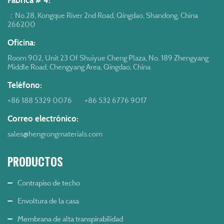
Fábrica # 4:
：No.28, Kongque River 2nd Road, Qingdao, Shandong, China
266200
Oficina:
Room 902, Unit 23 Of Shuiyue Cheng Plaza, No. 189 Zhengyang
Middle Road, Chengyang Area, Qingdao, China
Teléfono:
+86 188 5329 0076
+86 532 6776 9017
Correo electrónico:
sales@hengrongmaterials.com
PRODUCTOS
Contrapiso de techo
Envoltura de la casa
Membrana de alta transpirabilidad