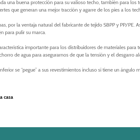
rinda una buena protección para su valioso techo, también para lo
uertes que generan una mejor tracción y agarre de los pies a los tec
s, por la ventaja natural del fabricante de tejido SBPP y PP/PE. A
n para pulir su marca.
característica importante para los distribuidores de materiales par
horro de agua para asegurarnos de que la tensión y el desgarro al
nferior se “pegue” a sus revestimientos incluso si tiene un ángulo m
a casa