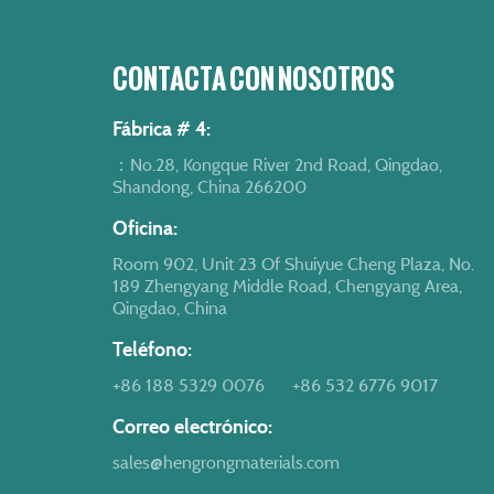
CONTACTA CON NOSOTROS
Fábrica # 4:
：No.28, Kongque River 2nd Road, Qingdao,
Shandong, China 266200
Oficina:
Room 902, Unit 23 Of Shuiyue Cheng Plaza, No.
189 Zhengyang Middle Road, Chengyang Area,
Qingdao, China
Teléfono:
+86 188 5329 0076
+86 532 6776 9017
Correo electrónico:
sales@hengrongmaterials.com