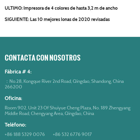
ULTIMO:
Impresora de 4 colores de hasta 3,2 m de ancho
SIGUIENTE:
Las 10 mejores lonas de 2020 revisadas
CONTACTA CON NOSOTROS
Fábrica # 4:
：No.28, Kongque River 2nd Road, Qingdao, Shandong, China
266200
Oficina:
Room 902, Unit 23 Of Shuiyue Cheng Plaza, No. 189 Zhengyang
Middle Road, Chengyang Area, Qingdao, China
Teléfono:
+86 188 5329 0076
+86 532 6776 9017